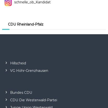
schnelle_ob_Kandidat
o
n
CDU Rheinland-Pfalz
Hillscheid
VG Höhr-Grenzhausen
Bundes CDU
CDU Die Westerwald-Partei
Junge Union Westerwald