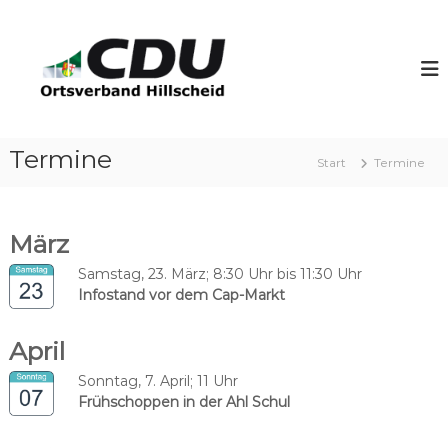
Z
u
C
m
D
I
U
n
H
h
i
a
l
Termine
l
Start
Termine
l
t
s
s
p
c
März
r
h
i
e
Samstag, 23. März; 8:30 Uhr bis 11:30 Uhr
n
i
Infostand vor dem Cap-Markt
g
d
e
n
April
Sonntag, 7. April; 11 Uhr
Frühschoppen in der Ahl Schul