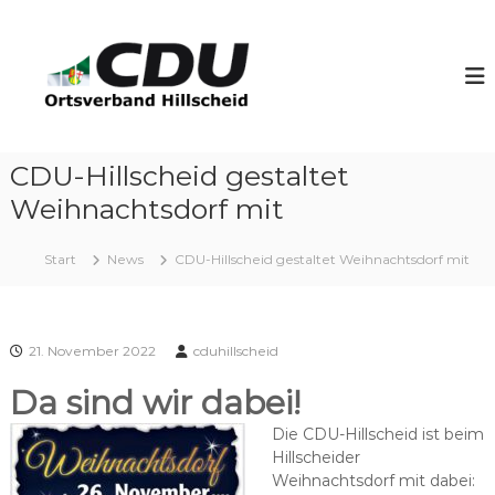
Z
u
C
m
D
I
U
n
H
h
i
a
l
CDU-Hillscheid gestaltet
l
l
t
Weihnachtsdorf mit
s
s
p
c
Start
News
CDU-Hillscheid gestaltet Weihnachtsdorf mit
r
h
i
e
n
i
g
d
21. November 2022
cduhillscheid
e
n
Da sind wir dabei!
Die CDU-Hillscheid ist beim
Hillscheider
Weihnachtsdorf mit dabei: