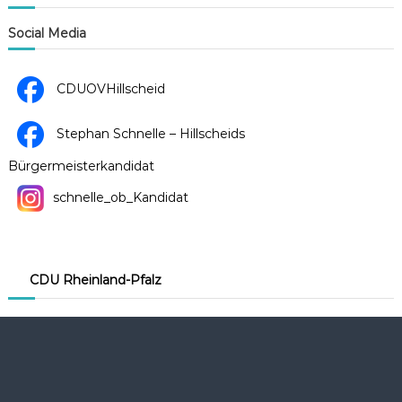
a
v
Social Media
i
CDUOVHillscheid
g
a
Stephan Schnelle – Hillscheids
t
Bürgermeisterkandidat
i
schnelle_ob_Kandidat
o
n
CDU Rheinland-Pfalz