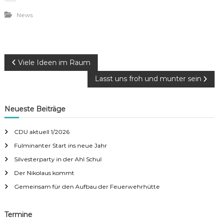
News
B
Viele Ideen im Raum
e
Lasst uns froh und munter sein
i
Neueste Beiträge
t
r
CDU aktuell 1/2026
a
Fulminanter Start ins neue Jahr
Silvesterparty in der Ahl Schul
g
Der Nikolaus kommt
s
Gemeinsam für den Aufbau der Feuerwehrhütte
n
Termine