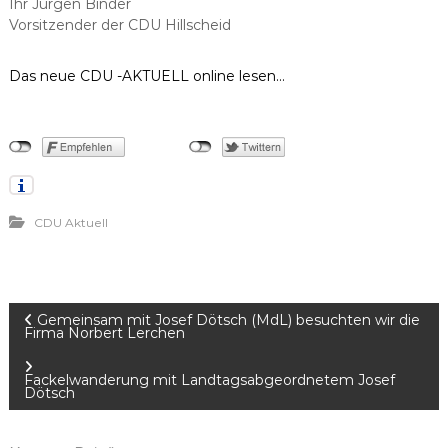
Ihr Jürgen Binder
Vorsitzender der CDU Hillscheid
Das neue CDU -AKTUELL online lesen…
CDU Aktuell
B
Gemeinsam mit Josef Dötsch (MdL) besuchten wir die
Firma Norbert Lerchen
e
Fackelwanderung mit Landtagsabgeordnetem Josef
i
Dötsch
t