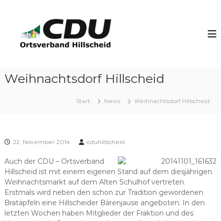
Z
u
C
m
D
I
U
n
H
h
i
a
l
Weihnachtsdorf Hillscheid
l
l
t
s
s
Start
News
Weihnachtsdorf Hillscheid
p
c
r
h
i
e
n
22. November 2014
cduhillscheid
i
g
d
e
Auch der CDU – Ortsverband
n
Hillscheid ist mit einem eigenen Stand auf dem diesjährigen
Weihnachtsmarkt auf dem Alten Schulhof vertreten.
Erstmals wird neben den schon zur Tradition gewordenen
Bratäpfeln eine Hillscheider Bärenjause angeboten. In den
letzten Wochen haben Mitglieder der Fraktion und des