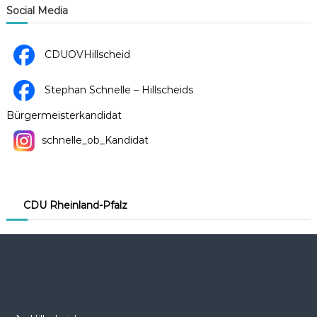
i
Social Media
g
CDUOVHillscheid
a
t
Stephan Schnelle – Hillscheids
i
Bürgermeisterkandidat
o
schnelle_ob_Kandidat
n
CDU Rheinland-Pfalz