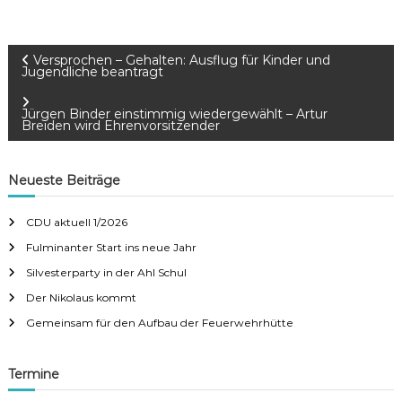
B
Versprochen – Gehalten: Ausflug für Kinder und
Jugendliche beantragt
e
Jürgen Binder einstimmig wiedergewählt – Artur
i
Breiden wird Ehrenvorsitzender
t
r
Neueste Beiträge
a
CDU aktuell 1/2026
g
Fulminanter Start ins neue Jahr
Silvesterparty in der Ahl Schul
s
Der Nikolaus kommt
n
Gemeinsam für den Aufbau der Feuerwehrhütte
a
v
Termine