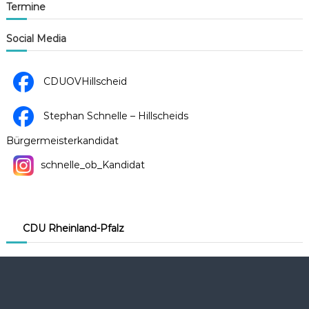
a
Termine
v
Social Media
i
g
CDUOVHillscheid
a
Stephan Schnelle – Hillscheids
t
Bürgermeisterkandidat
i
schnelle_ob_Kandidat
o
n
CDU Rheinland-Pfalz