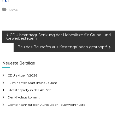
News
B
CDU beantragt Senkung der Hebesätze für Grund- und
Gewerbesteuern
e
Bau des Bauhofes aus Kostengründen gestoppt!!
i
t
Neueste Beiträge
r
CDU aktuell 1/2026
a
Fulminanter Start ins neue Jahr
g
Silvesterparty in der Ahl Schul
Der Nikolaus kommt
s
Gemeinsam für den Aufbau der Feuerwehrhütte
n